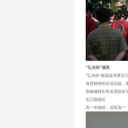
“弘光杯”颁奖
“弘光杯”校园篮球赛
体育精神的生动实践，
陈晓健校长和吴昊校长
长江路校区
高一年级组：冠军高一（