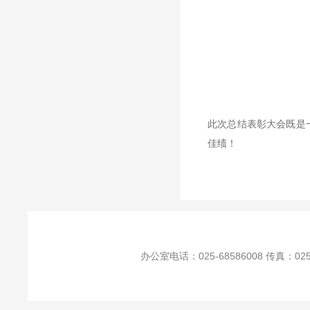
此次总结表彰大会既是
佳绩！
办公室电话：025-68586008 传真：