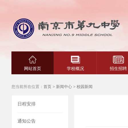
网站首页
学校概况
招生招聘
您当前所在位置：
首页
>
新闻中心
>
校园新闻
日程安排
通知公告