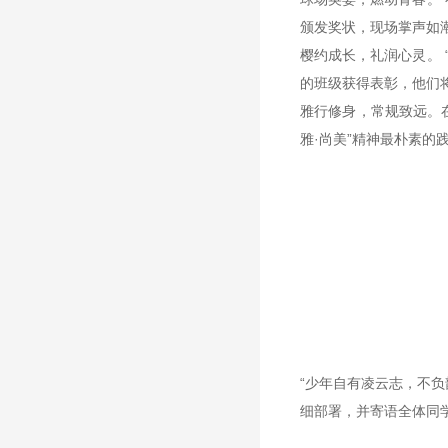
颁发奖状，现场掌声如
樱约成长，礼润心灵。
的班级获得表彰，他们
雅行修身，常规致远。
雅·尚美”精神最朴素的
“少年自有凌云志，不
细部署，并寄语全体同