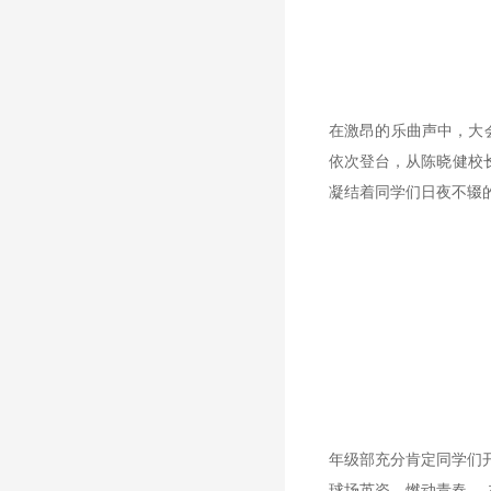
在激昂的乐曲声中，大会
依次登台，从陈晓健校
凝结着同学们日夜不辍
年级部充分肯定同学们
球场英姿，燃动青春。