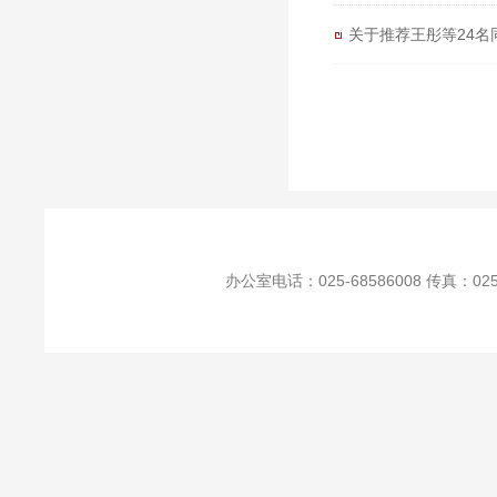
关于推荐王彤等24名
办公室电话：025-68586008 传真：